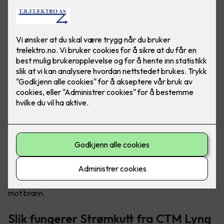
Tryggere og mer brannsikre hjem
Sikkerhetsløsningen kalt «Strømkutt» sørger for å stenge
strømmen til elektriske apparater ved røykutvikling, og det
kan forhindre eller redusere brannskader i boligen din. Det er
en enkel måte for deg å bedre sikre din familie og deg selv
mot brann.
Slik fungerer Strømkutt fra CTM Lyng