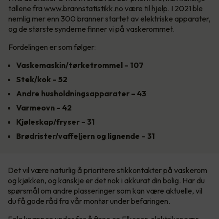
tallene fra
www.brannstatistikk.no
være til hjelp. I 2021 ble
nemlig mer enn 300 branner startet av elektriske apparater,
og de største synderne finner vi på vaskerommet.
Fordelingen er som følger:
Vaskemaskin/tørketrommel – 107
Stek/kok – 52
Andre husholdningsapparater – 43
Varmeovn – 42
Kjøleskap/fryser – 31
Brødrister/vaffeljern og lignende – 31
Det vil være naturlig å prioritere stikkontakter på vaskerom
og kjøkken, og kanskje er det nok i akkurat din bolig. Har du
spørsmål om andre plasseringer som kan være aktuelle, vil
du få gode råd fra vår montør under befaringen.