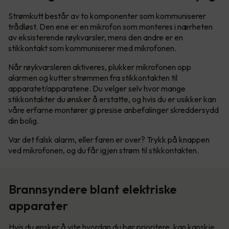
Strømkutt består av to komponenter som kommuniserer
trådløst. Den ene er en mikrofon som monteres i nærheten
av eksisterende røykvarsler, mens den andre er en
stikkontakt som kommuniserer med mikrofonen.
Når røykvarsleren aktiveres, plukker mikrofonen opp
alarmen og kutter strømmen fra stikkontakten til
apparatet/apparatene. Du velger selv hvor mange
stikkontakter du ønsker å erstatte, og hvis du er usikker kan
våre erfarne montører gi presise anbefalinger skreddersydd
din bolig.
Var det falsk alarm, eller faren er over? Trykk på knappen
ved mikrofonen, og du får igjen strøm til stikkontakten.
Brannsyndere blant elektriske
apparater
Hvis du ønsker å vite hvordan du bør prioritere, kan kanskje