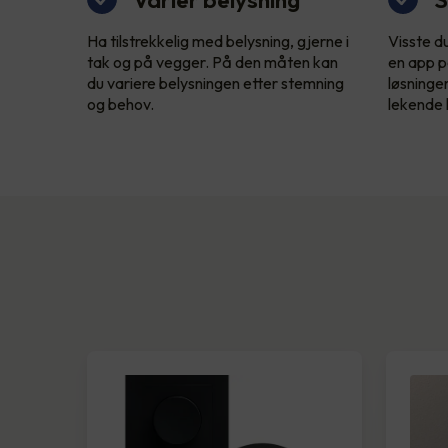
Ha tilstrekkelig med belysning, gjerne i
Visste d
tak og på vegger. På den måten kan
en app p
du variere belysningen etter stemning
løsninge
og behov.
lekende l