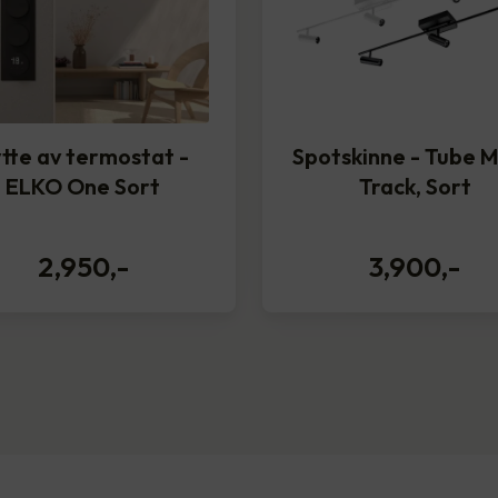
tte av termostat -
Spotskinne - Tube M
ELKO One Sort
Track, Sort
2,950
,-
3,900
,-