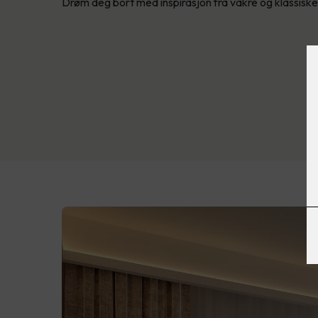
Drøm deg bort med inspirasjon fra vakre og klassisk