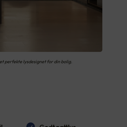
 perfekte lysdesignet for din bolig.
l
Godt nattlys