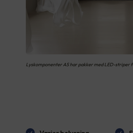
Lyskomponenter AS har pakker med LED-striper for 
Varier belysning
S