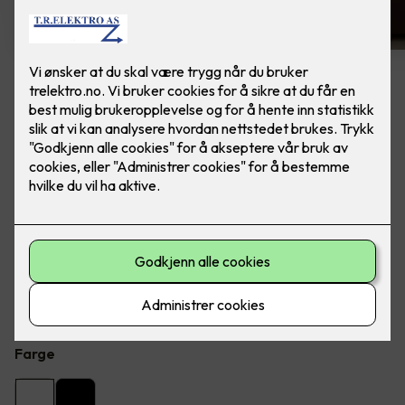
8 stk hvite LED downlights
rehab inkl. LED dimmer
Ferdig montert - Junistar ECO 2700 m/ LED
dimmer, fra SG Armaturen.
Flott LED downlight med 42 graders spredning og 30
graders vipp i to retninger til innendørs bruke, inkl. LED
dimmer. Inkludert montering.
Farge