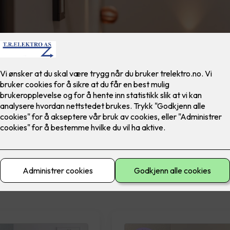
materiell
El-sikkerhet
Ferdig montert
Lad