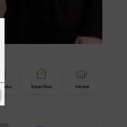
eboks
Smarthus
Varme