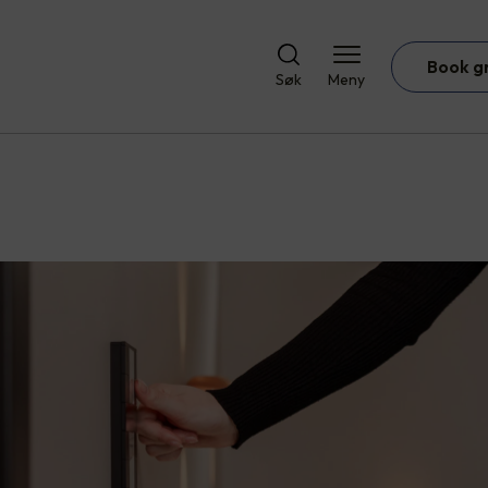
Book g
Søk
Meny