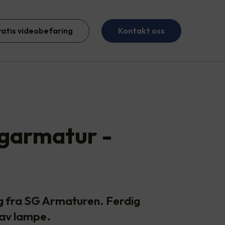
ratis videobefaring
Kontakt oss
ggarmatur -
g fra SG Armaturen. Ferdig
 av lampe.