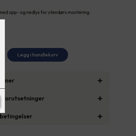
d opp- og nedlys for utendørs montering.
+
Legg i handlekurv
sjoner
gsforutsetninger
sbetingelser