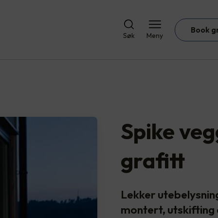
Book g
Søk
Meny
Spike ve
grafitt
Lekker utebelysnin
montert, utskifting