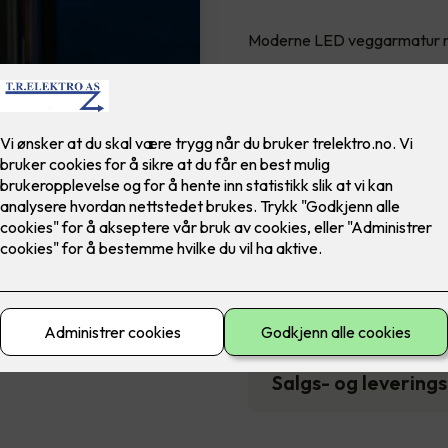
Moderne LED veggarmatur me
3,890
,-
Antall
-
Tekniske spesifika
Pris- og monterin
Salgs- og levering