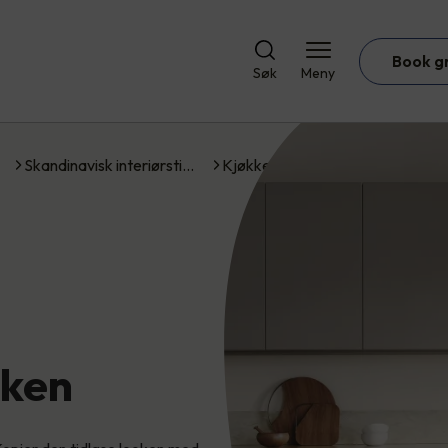
Book g
Søk
Meny
Skandinavisk interiørsti…
Kjøkken
kken