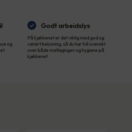
l
Godt arbeidslys
På kjøkkenet er det viktig med god og
 nye og
variert belysning, så du har full oversikt
 et
over både matlagingen og hygiene på
kjøkkenet.