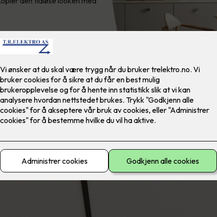
 Kopier den tidløse looken med