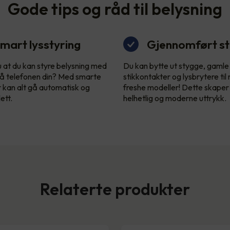
Gode tips og råd til belysning
mart lysstyring
Gjennomført sti
u at du kan styre belysning med
Du kan bytte ut stygge, gamle
å telefonen din? Med smarte
stikkontakter og lysbrytere til
r kan alt gå automatisk og
freshe modeller! Dette skaper
ett.
helhetlig og moderne uttrykk.
Relaterte produkter