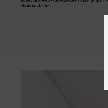
La deg inspirere av vakre kjøkken i skandinavisk stil.
riktige produkter!