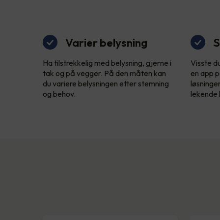
Varier belysning
S
Ha tilstrekkelig med belysning, gjerne i
Visste d
tak og på vegger. På den måten kan
en app p
du variere belysningen etter stemning
løsninge
og behov.
lekende l