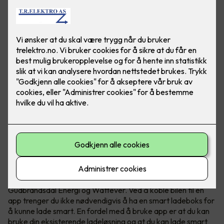
Hvis du lader elbilen når strømmen er billigst kan du spare
mye penger. Om elbilen din støtter det kan du lade smart
ved kun å bruke en app.
Smart elbillading - hele døgnet
I dag finnes det mange ladeløsninger som Tibber,
Gudbrandsdal Energi og Wattever. Ved å koble bilen til en
app trenger du ikke nødvendigvis å ha en smart ladeboks for
å kunne lade smart. En fordel med å bruke app er at du kan
bruke din eksisterende ladeløsning og at du kan lade smart